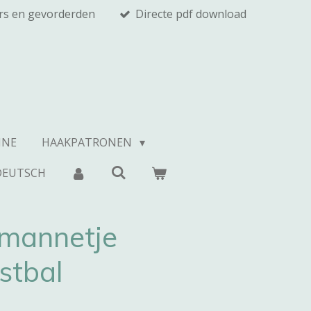
rs en gevorderden
Directe pdf download
INE
HAAKPATRONEN
DEUTSCH
mannetje
stbal