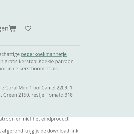
gen
 schattige
peperkoekmannetje
en gratis kerstbal Koekie patroon
or in de kerstboom of als
e Coral Mini:1 bol Camel 2209, 1
st Green 2150, restje Tomato 318
patroon en niet het eindproduct!
t afgerond krijg je de download link