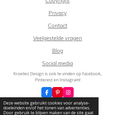
Copyright
:
r
r
r
r
4
Privacy
e
e
e
e
.
2
n
n
n
n
Contact
2
8
Veelgestelde vragen
0
7
Blog
0
1
Social media
7
5
Kroeliez Design is ook te vinden op Facebook,
4
Pinterest en Instagram!
3
8
F
P
I
6
a
i
n
s
© 2021 - 2026 Kroeliez Design
Deze website gebruikt cookies voor analyse-
c
n
s
t
Powered by
JouwWeb
doeleinden en/of het tonen van advertenties.
e
t
t
Door gebruik te blijven maken van de site gaat
e
b
e
a