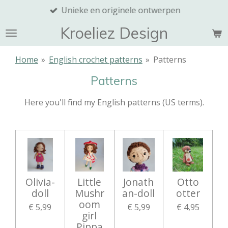
Unieke en originele ontwerpen
Ga
direct
Kroeliez Design
naar
de
Home
»
English crochet patterns
»
Patterns
hoofdinhoud
Patterns
Here you'll find my English patterns (US terms).
Olivia-
Little
Jonath
Otto
doll
Mushr
an-doll
otter
oom
€ 5,99
€ 5,99
€ 4,95
girl
Pippa