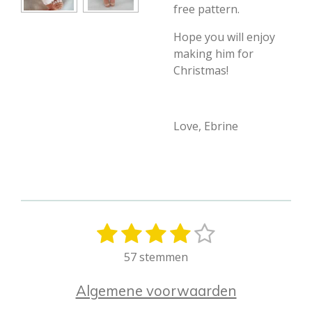
free pattern.
Hope you will enjoy
making him for
Christmas!
Love, Ebrine
1
2
3
4
5
S
R
t
a
s
s
s
s
s
57 stemmen
e
t
t
t
t
t
t
m
i
Algemene voorwaarden
m
e
e
e
e
e
n
e