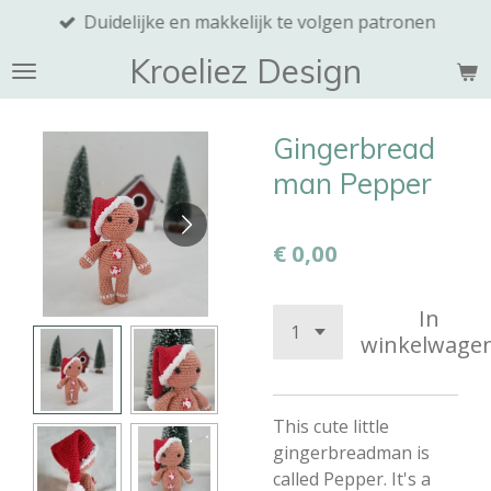
Duidelijke en makkelijk te volgen patronen
Ga
direct
Kroeliez Design
naar
de
hoofdinhoud
Gingerbread
man Pepper
€ 0,00
In
winkelwage
This cute little
gingerbreadman is
called Pepper. It's a