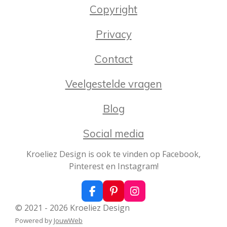
g
r
r
r
r
r
n
Copyright
:
r
r
r
r
4
Privacy
e
e
e
e
.
2
n
n
n
n
Contact
2
8
Veelgestelde vragen
0
7
Blog
0
1
Social media
7
5
Kroeliez Design is ook te vinden op Facebook,
4
Pinterest en Instagram!
3
8
F
P
I
6
a
i
n
s
© 2021 - 2026 Kroeliez Design
c
n
s
t
Powered by
JouwWeb
e
t
t