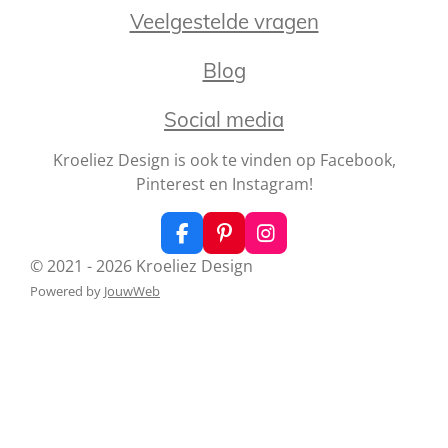
4
Veelgestelde vragen
2
8
Blog
5
7
Social media
1
4
Kroeliez Design is ook te vinden op Facebook,
2
Pinterest en Instagram!
8
5
F
P
I
7
a
i
n
s
© 2021 - 2026 Kroeliez Design
c
n
s
t
Powered by
JouwWeb
e
t
t
e
b
e
a
o
r
g
r
o
e
r
r
k
s
a
e
t
m
n