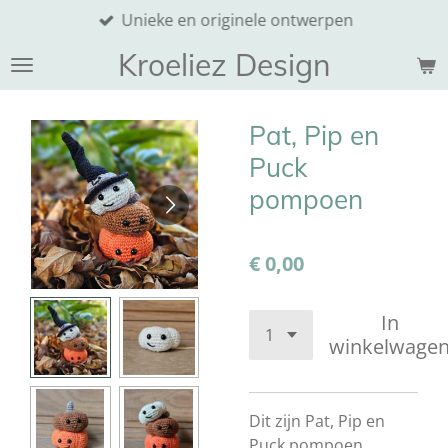
Unieke en originele ontwerpen
Ga
direct
Kroeliez Design
naar
de
hoofdinhoud
Pat, Pip en
Puck
pompoen
€ 0,00
In
winkelwage
Dit zijn Pat, Pip en
Puck pompoen.