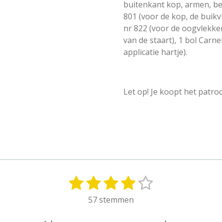
buitenkant kop, armen, be
801 (voor de kop, de buikv
nr 822 (voor de oogvlekken
van de staart), 1 bol Carn
applicatie hartje).
Let op! Je koopt het patro
1
2
3
4
5
S
t
s
s
s
s
s
57 stemmen
e
t
t
t
t
t
m