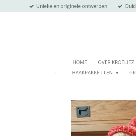
Unieke en originele ontwerpen
Duid
Ga
direct
naar
de
hoofdinhoud
HOME
OVER KROELIEZ
HAAKPAKKETTEN
GR