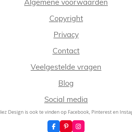
Algemene voorwaarden
m
e
e
e
e
e
e
r
r
r
r
r
n
Copyright
r
r
r
r
e
e
e
e
Privacy
n
n
n
n
Contact
Veelgestelde vragen
Blog
Social media
iez Design is ook te vinden op Facebook, Pinterest en Inst
F
P
I