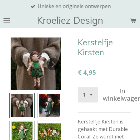
Unieke en originele ontwerpen
Ga
direct
Kroeliez Design
naar
de
hoofdinhoud
Kerstelfje
Kirsten
€ 4,95
In
winkelwage
Kerstelfje Kirsten is
gehaakt met Durable
Coral. Ze wordt met