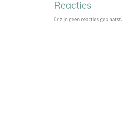
Reacties
Er zijn geen reacties geplaatst.
R
a
t
i
n
g
:
4
.
2
1
4
2