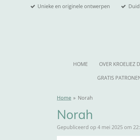
Unieke en originele ontwerpen
Duid
Ga
direct
naar
de
hoofdinhoud
HOME
OVER KROELIEZ 
GRATIS PATRONE
Home
»
Norah
Norah
Gepubliceerd op 4 mei 2025 om 22