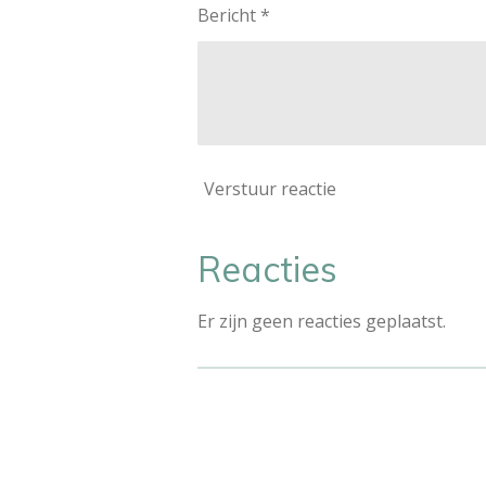
Bericht *
Verstuur reactie
Reacties
Er zijn geen reacties geplaatst.
R
a
t