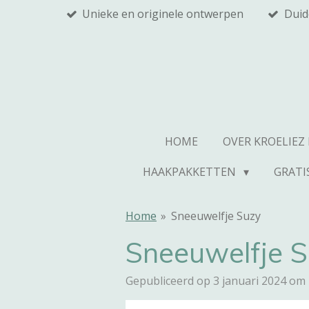
Unieke en originele ontwerpen
Duid
Ga
direct
naar
de
hoofdinhoud
HOME
OVER KROELIEZ
HAAKPAKKETTEN
GRATI
Home
»
Sneeuwelfje Suzy
Sneeuwelfje 
Gepubliceerd op 3 januari 2024 om 