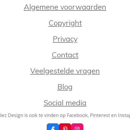
t
t
t
t
t
Algemene voorwaarden
m
e
e
e
e
e
e
r
r
r
r
r
n
Copyright
r
r
r
r
e
e
e
e
Privacy
n
n
n
n
Contact
Veelgestelde vragen
Blog
Social media
iez Design is ook te vinden op Facebook, Pinterest en Inst