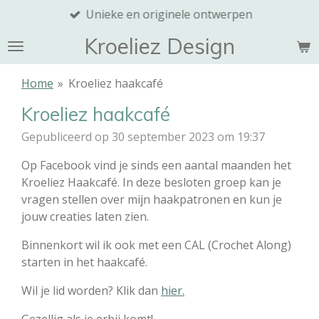
Unieke en originele ontwerpen
Ga
direct
Kroeliez Design
naar
de
Home
»
Kroeliez haakcafé
hoofdinhoud
Kroeliez haakcafé
Gepubliceerd op 30 september 2023 om 19:37
Op Facebook vind je sinds een aantal maanden het
Kroeliez Haakcafé. In deze besloten groep kan je
vragen stellen over mijn haakpatronen en kun je
jouw creaties laten zien.
Binnenkort wil ik ook met een CAL (Crochet Along)
starten in het haakcafé.
Wil je lid worden? Klik dan
hier.
Gezellig als je erbij komt!