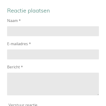
e
e
h
e
l
e
a
l
e
l
r
e
Reactie plaatsen
n
e
n
Naam *
E-mailadres *
Bericht *
Verstuur reactie